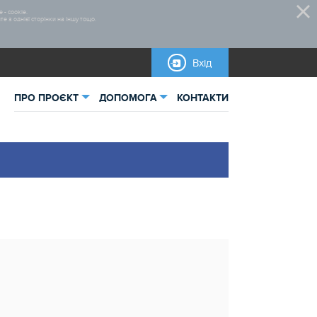
 - cookie.
 з однієї сторінки на іншу тощо.
Вхід
ПРО ПРОЄКТ
ДОПОМОГА
КОНТАКТИ
ьна інформація
Нормативно-правова база
Інструкція по формуванню
тика
проектної заяви
Правила участі
Бланки для завантаження
Інструкції
Довідкова інформація