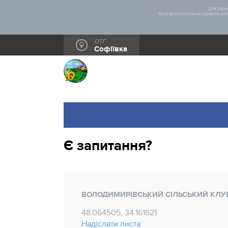
Для забез
Таке функціональне рішення дозв
ОТГ
Софіївка
Є запитання?
ВОЛОДИМИРІВСЬКИЙ СІЛЬСЬКИЙ КЛУ
48.064505, 34.161621
Надіслати листа