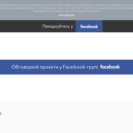
печення зручності у користуванні цим сайтом деякі сервіси використовують технологічні особливості, а саме
олить вам не вводити одну і ту ж інформацію кожен раз, коли ви повертаєтесь на цю сторінку, або переходите
Залишаючись, ви даєте згоду на використання cookie.
Докладніше
Приєднуйтесь у
Загал
Обговорюй проєкти у Facebook-групі
Статис
Б